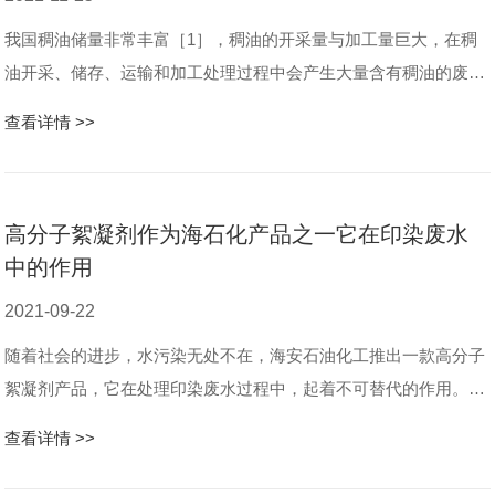
我国稠油储量非常丰富［1］，稠油的开采量与加工量巨大，在稠
油开采、储存、运输和加工处理过程中会产生大量含有稠油的废水
［2］，称之为稠油废水。稠油废水的矿物油含量高，且以浮油、
查看详情 >>
乳化油为主，回收利用价值高...
高分子絮凝剂作为海石化产品之一它在印染废水
中的作用
2021-09-22
随着社会的进步，水污染无处不在，海安石油化工推出一款高分子
絮凝剂产品，它在处理印染废水过程中，起着不可替代的作用。无
机高分子絮凝剂可以较好地除去废水中大部分悬浮态染料、分散染
查看详情 >>
料、氧化后的还原染料、硫化...