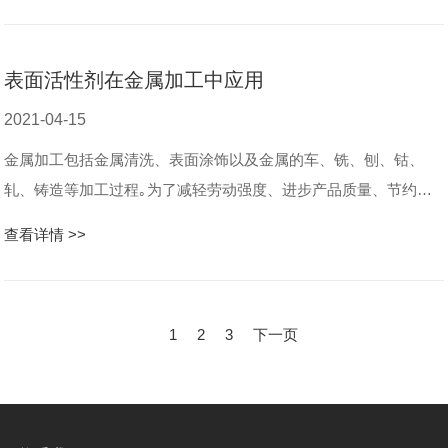
表面活性剂在金属加工中应用
2021-04-15
金属加工包括金属清洗、表面涂饰以及金属的车、铣、刨、钴、
轧、铸造等加工过程｡为了减轻劳动强度、进步产品质量、节约能
源、降低本钱，在各种加工工艺过程中常需使用一些助剂，其中，
查看详情 >>
表面活性剂起着十分重要的作用...
1
2
3
下一页