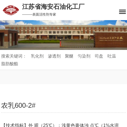
江苏省海安石油化工厂
———表面活性剂专家
搜索关键词：
乳化剂
渗透剂
聚醚
匀染剂
司盘
吐温
脂肪酸酯
农乳600-2#
【技术指标】外 观（25℃）：浅黄色膏体浊 点℃（1%水溶