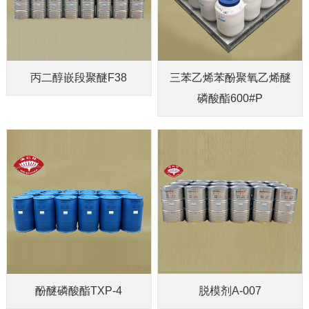
丙二醇嵌段聚醚F38
三苯乙烯苯酚聚氧乙烯醚
磷酸酯600#P
酚醚磷酸酯TXP-4
脱模剂A-007