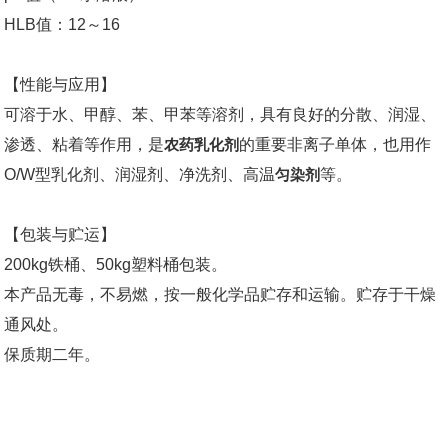
HLB值：12～16
【性能与应用】
可溶于水、甲醇、苯、甲苯等溶剂，具有良好的分散、润湿、
渗透、粘着等作用，是
农药乳化剂
的重要非离子单体，也用作
O/W型乳化剂、润湿剂、净洗剂、高温
匀染剂
等。
【包装与贮运】
200kg铁桶、50kg塑料桶包装。
本产品无毒，不易燃，按一般化学品贮存和运输。贮存于干燥
通风处。
保质期二年。