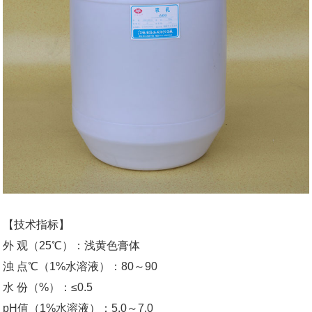
【技术指标】
外 观（25℃）：浅黄色膏体
浊 点℃（1%水溶液）：80～90
水 份（%）：≤0.5
pH值（1%水溶液）：5.0～7.0