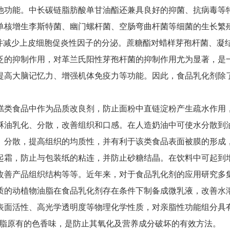
他功能。中长碳链脂肪酸单甘油酯还兼具良好的抑菌、抗病毒等
单核增生李斯特菌、幽门螺杆菌、空肠弯曲杆菌等细菌的生长繁
成并减少上皮细胞促炎性因子的分泌。蔗糖酯对蜡样芽孢杆菌、凝
泛的抑制作用，对革兰氏阳性芽孢杆菌的抑制作用尤为显著，是
提高大脑记忆力、增强机体免疫力等功能。因此，食品乳化剂除
糕类食品中作为品质改良剂，防止面粉中直链淀粉产生疏水作用
酥油乳化、分散，改善组织和口感。在人造奶油中可使水分散到
、分散，提高组织的均质性，并有利于该类食品表面被膜的形成
起霜，防止与包装纸的粘连，并防止砂糖结晶。在饮料中可起到
改善产品组织结构等等。近年来，对于食品乳化剂的应用研究多
质的动植物油脂在食品乳化剂存在条件下制备成微乳液，改善水
表面活性、高光学透明度等物理化学性质，对亲脂性功能组分具
月油脂原有的色香味，是防止其氧化及营养成分破坏的有效方法。