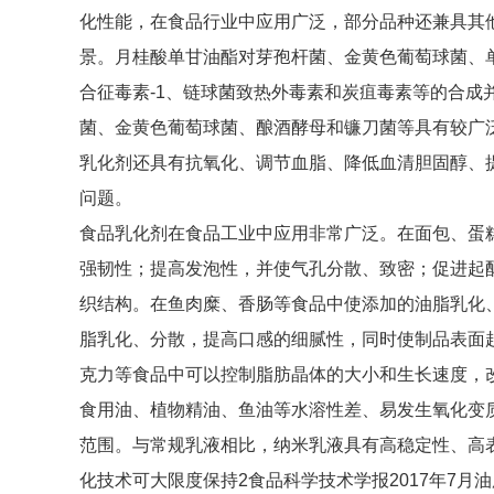
化性能，在食品行业中应用广泛，部分品种还兼具其
景。月桂酸单甘油酯对芽孢杆菌、金黄色葡萄球菌、
合征毒素-1、链球菌致热外毒素和炭疽毒素等的合
菌、金黄色葡萄球菌、酿酒酵母和镰刀菌等具有较广
乳化剂还具有抗氧化、调节血脂、降低血清胆固醇、
问题。
食品乳化剂在食品工业中应用非常广泛。在面包、蛋
强韧性；提高发泡性，并使气孔分散、致密；促进起
织结构。在鱼肉糜、香肠等食品中使添加的油脂乳化
脂乳化、分散，提高口感的细腻性，同时使制品表面
克力等食品中可以控制脂肪晶体的大小和生长速度，
食用油、植物精油、鱼油等水溶性差、易发生氧化变
范围。与常规乳液相比，纳米乳液具有高稳定性、高
化技术可大限度保持2食品科学技术学报2017年7