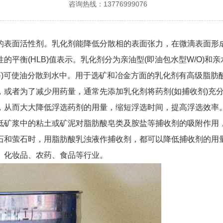
咨询热线：13776999076
的表面活性剂。乳化剂能降低分散相的表面张力，在微滴表面形
衡(HLB)值表示。乳化剂分为亲油型(即油包水型W/O)和亲水
等)可使油分散到水中。用于选矿和冶金方面的乳化剂有高级脂
，或者为了减少用药量，通常先添加乳化剂将药剂(如捕收剂)充
，从而大大降低浮选药剂的用量，缩短浮选时间，提高浮选效率
低矿浆中的粘土或矿泥对脂肪酸皂类及胺盐等捕收剂的吸附作用
石和萤石时，用脂肪酸乳浊液作捕收剂，都可以降低捕收剂的用
、化妆品、农药、食品等行业。