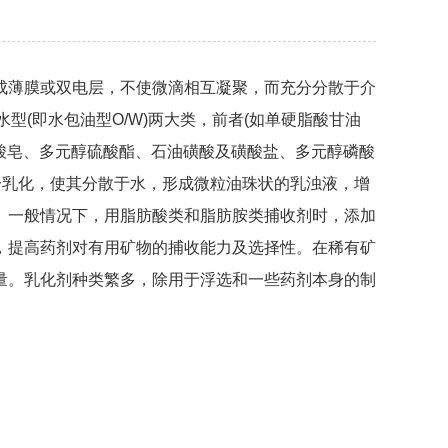
成薄膜或双电层，不使微滴相互凝聚，而充分分散于介
型(即水包油型O/W)两大类，前者(如单硬脂酸甘油
肪酸皂、多元醇硫酸酯、石油磺酸及磺酸盐、多元醇磷酸
分乳化，使其分散于水，形成微粒油珠状的乳浊液，增
。一般情况下，用脂肪酸类和脂肪胺类捕收剂时，添加
，提高药剂对有用矿物的捕收能力及选择性。在稀有矿
量。乳化剂种类繁多，除用于浮选和一些药剂本身的制