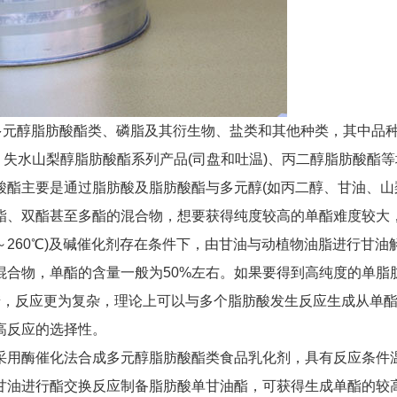
多元醇脂肪酸酯类、磷脂及其衍生物、盐类和其他种类，其中品
、失水山梨醇脂肪酸酯系列产品(司盘和吐温)、丙二醇脂肪酸酯
酸酯主要是通过脂肪酸及脂肪酸酯与多元醇(如丙二醇、甘油、山
酯、双酯甚至多酯的混合物，想要获得纯度较高的单酯难度较大
0～260℃)及碱催化剂存在条件下，由甘油与动植物油脂进行甘
混合物，单酯的含量一般为50%左右。如果要得到高纯度的单脂
糖，反应更为复杂，理论上可以与多个脂肪酸发生反应生成从单
高反应的选择性。
采用酶催化法合成多元醇脂肪酸酯类食品乳化剂，具有反应条件
甘油进行酯交换反应制备脂肪酸单甘油酯，可获得生成单酯的较