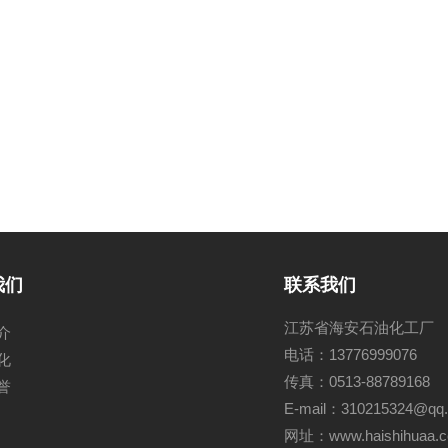
我们
联系我们
江苏省海安石油化工厂
介
电话：13776999076
化
传真：0513-88789168
誉
E-mail：310215324@qq
网址：
www.haishihuaa.