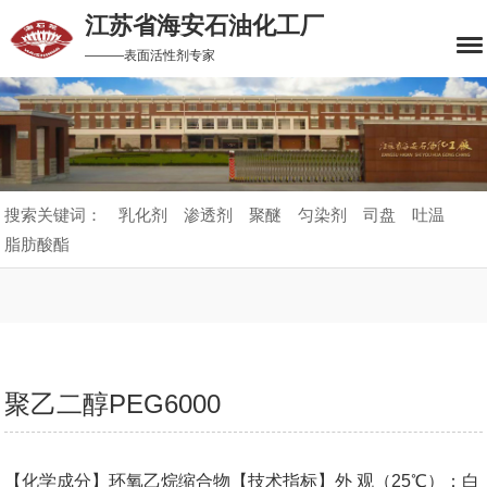
江苏省海安石油化工厂
———表面活性剂专家
搜索关键词：
乳化剂
渗透剂
聚醚
匀染剂
司盘
吐温
脂肪酸酯
聚乙二醇PEG6000
【化学成分】环氧乙烷缩合物【技术指标】外 观（25℃）：白