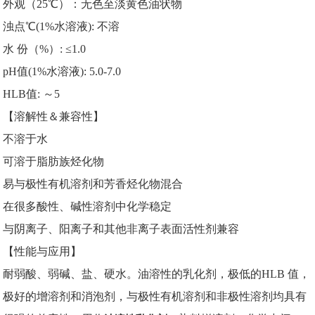
外观（25℃）：无色至淡黄色油状物
浊点℃(1%水溶液): 不溶
水 份（%）: ≤1.0
pH值(1%水溶液): 5.0-7.0
HLB值: ～5
【溶解性＆兼容性】
不溶于水
可溶于脂肪族烃化物
易与极性有机溶剂和芳香烃化物混合
在很多酸性、碱性溶剂中化学稳定
与阴离子、阳离子和其他非离子表面活性剂兼容
【性能与应用】
耐弱酸、弱碱、盐、硬水。油溶性的乳化剂，极低的HLB 值，
极好的增溶剂和消泡剂，与极性有机溶剂和非极性溶剂均具有