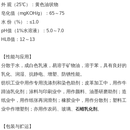
外 观（25℃）：黄色油状物
皂化值（mgKOH/g）：65～75
水 份（%）：≤1.0
pH值（1%水溶液）：5.0～7.0
HLB值：12～13
【性能与应用】
分散于水，成白色乳液，易溶于矿物油，溶于苯，具有良好的
乳化、润湿、抗静电、增塑、防锈性能。
纺织工业中用作专用洗涤剂和染色助剂；皮革加工中，用作牛
蹄油乳化剂；涂料与印刷业中，用作颜料、油墨研磨助剂；造
纸业中，用作纸张再润滑剂；橡胶业中，用作分散剂；塑料工
业中作增塑剂；亦用作农药、玻璃、
石蜡乳化剂
。
【包装与贮运】