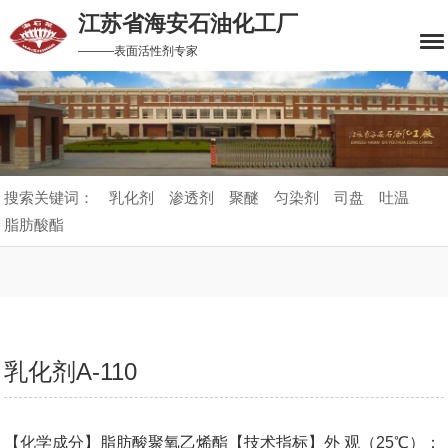
江苏省海安石油化工厂
———表面活性剂专家
搜索关键词：
乳化剂
渗透剂
聚醚
匀染剂
司盘
吐温
脂肪酸酯
乳化剂A-110
【化学成分】脂肪酸聚氧乙烯酯【技术指标】外 观（25℃）：