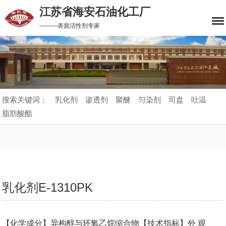
江苏省海安石油化工厂
———表面活性剂专家
搜索关键词：
乳化剂
渗透剂
聚醚
匀染剂
司盘
吐温
脂肪酸酯
乳化剂E-1310PK
【化学成分】异构醇与环氧乙烷缩合物【技术指标】外 观