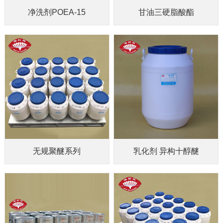
净洗剂POEA-15
甘油三硬脂酸酯
无规聚醚系列
乳化剂 异构十醇醚