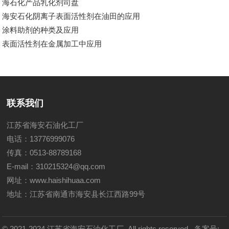
海石化产品乳化剂司盘
海安石化阴离子表面活性剂在油田的应用
涂料助剂的种类及应用
表面活性剂在金属加工中应用
联系我们
江苏省海安石油化工厂
电话：13776999076
传真：0513-88789168
E-mail：310215324@qq.com
网址：
www.haishihuaa.com
地址：江苏省南通市海安县长江西路99号
© 2021-2024 江苏省海安石油化工厂. All rights reserved
备案号: