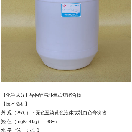
【化学成分】异构醇与环氧乙烷缩合物
【技术指标】
外 观（25℃）：无色至淡黄色液体或乳白色膏状物
羟 值（mgKOH/g）：88±5
水 份（%）：≤1.0