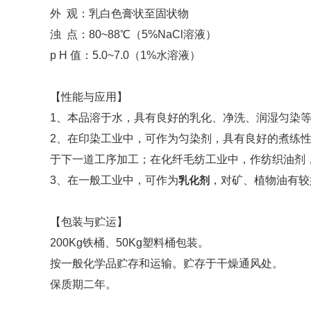
外 观：乳白色膏状至固状物
浊 点：80~88℃（5%NaCl溶液）
p H 值：5.0~7.0（1%水溶液）
【性能与应用】
1、本品溶于水，具有良好的乳化、净洗、润湿匀染
2、在印染工业中，可作为匀染剂，具有良好的煮练
于下一道工序加工；在化纤毛纺工业中，作纺织油剂
3、在一般工业中，可作为
乳化剂
，对矿、植物油有较
【包装与贮运】
200Kg铁桶、50Kg塑料桶包装。
按一般化学品贮存和运输。贮存于干燥通风处。
保质期二年。