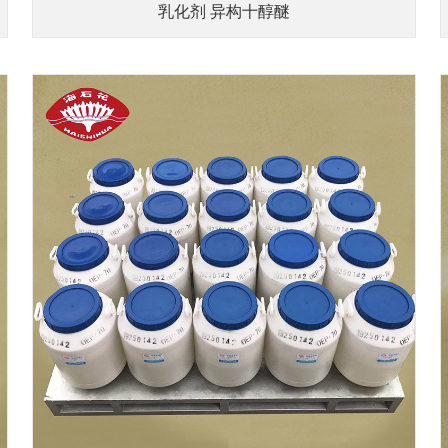
乳化剂 异构十醇醚