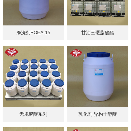
净洗剂POEA-15
甘油三硬脂酸酯
无规聚醚系列
乳化剂 异构十醇醚