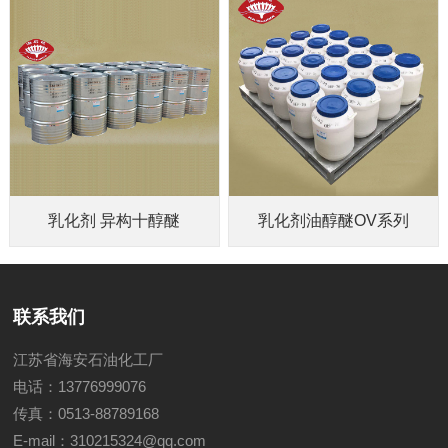
乳化剂 异构十醇醚
乳化剂油醇醚OV系列
联系我们
江苏省海安石油化工厂
电话：13776999076
传真：0513-88789168
E-mail：310215324@qq.com